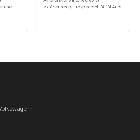
ur une
extérieures qui respectent l'ADN Audi.
(Volkswagen-