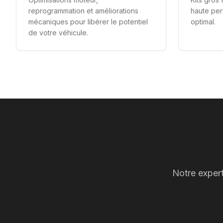
reprogrammation et améliorations
haute per
mécaniques pour libérer le potentiel
optimal.
de votre véhicule.
Notre exper