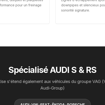
formance pour un freinage
downpipes et silencieux po
sonorité signature.
Spécialisé AUDI S & RS
tise s'étend également aux véhicules du groupe VAG 
Audi-Group)
AUDI
•
VW
•
SEAT
•
ŠKODA
•
PORSCHE