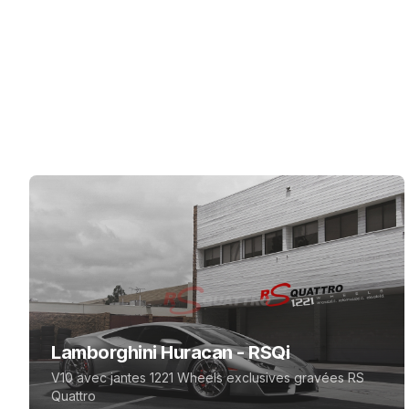
Lamborghini Huracan - RSQi
V10 avec jantes 1221 Wheels exclusives gravées RS
Quattro