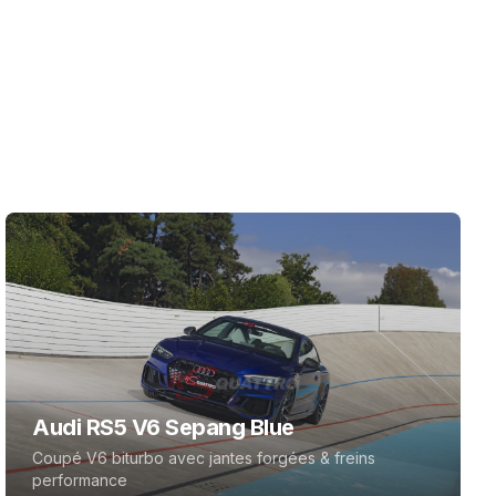
Audi RS5 V6 Sepang Blue
Coupé V6 biturbo avec jantes forgées & freins
performance