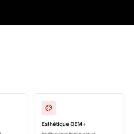
Esthétique OEM+
t,
Améliorations intérieures et